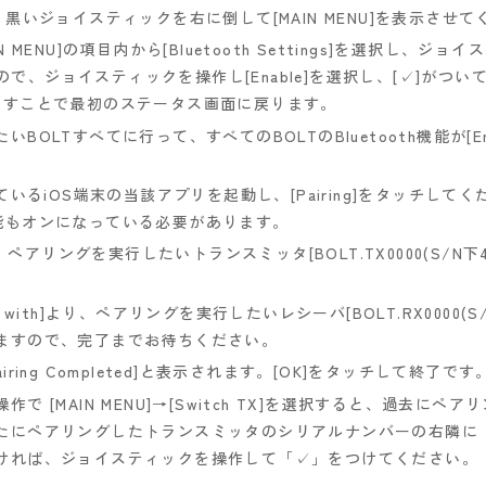
黒いジョイスティックを右に倒して[MAIN MENU]を表示させて
MENU]の項目内から[Bluetooth Settings]を選択し、
示されますので、ジョイスティックを操作し[Enable]を選択し、[✓]
倒すことで最初のステータス画面に戻ります。
OLTすべてに行って、すべてのBOLTのBluetooth機能が[E
いるiOS端末の当該アプリを起動し、[Pairing]をタッチしてく
th機能もオンになっている必要があります。
 Pair]より、ペアリングを実行したいトランスミッタ[BOLT.TX0000(S
o Pair with]より、ペアリングを実行したいレシーバ[BOLT.RX0000
ますので、完了までお待ちください。
ing Completed]と表示されます。[OK]をタッチして終了です
 [MAIN MENU]→[Switch TX]を選択すると、過去に
たにペアリングしたトランスミッタのシリアルナンバーの右隣に
ければ、ジョイスティックを操作して「✓」をつけてください。